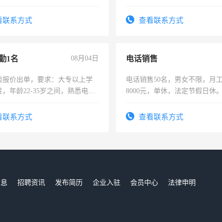
年薪假，年底福利
上进心，有工作经验者优先！
看联系方式
查看联系方式
勤1名
08月04日
电话销售
险报价出单，要求：大专以上学
电话销售50名，男女不限，月工资
，年龄22-35岁之间，熟悉电脑
8000元，单休，法定节假日休
工作态度认真，具有团队精神，
-3个月，转正后交纳五险，
看联系方式
查看联系方式
信息
招聘资讯
发布简历
企业入驻
会员中心
法律申明
们