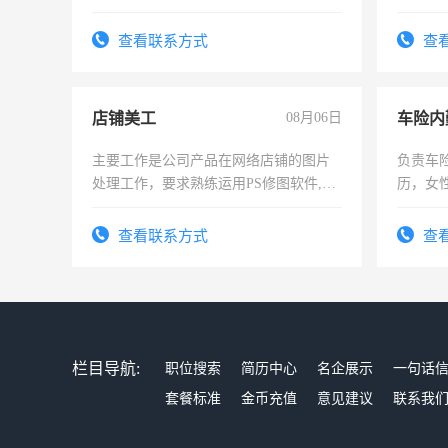
好。薪资：4500-7000元，标准八人间住
险，有
宿，免费发放劳保用品，两班倒，每月
查看联系方式
查
25号准时发放工资，工作时间10小时
店铺美工
08月06日
车险内
主要工作是公司产品在网络店铺的图片
负责车
处理工作，要求熟练运用PS修图软件,工
历，女性
作时间每天8小时，待遇优厚。
操作，
试用期1
查看联系方式
查
栏目导航:
职位搜索
简历中心
名企展示
一句话
套餐标准
金币充值
意见建议
联系我