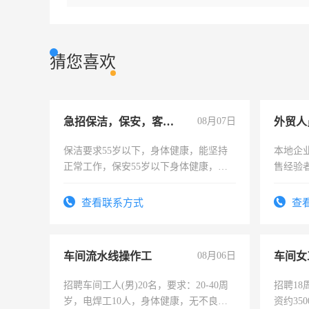
猜您喜欢
急招保洁，保安，客服，工程
08月07日
外贸人
保洁要求55岁以下，身体健康，能坚持
本地企
正常工作，保安55岁以下身体健康，有
售经验
责任心形象端庄，遵纪守法，无犯罪记
录，客服要求45岁以下高中以上文化，
查看联系方式
查
懂电脑工作认真，性格开朗有良好沟通
能力，工程，懂水电维修。
车间流水线操作工
08月06日
车间女
招聘车间工人(男)20名，要求：20-40周
招聘18
岁，电焊工10人，身体健康，无不良嗜
资约35