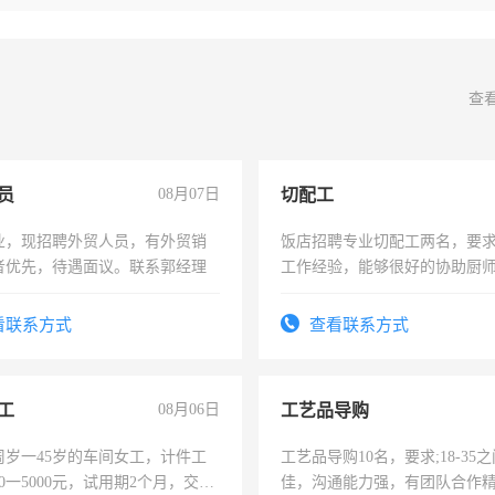
查
员
08月07日
切配工
业，现招聘外贸人员，有外贸销
饭店招聘专业切配工两名，要
者优先，待遇面议。联系郭经理
工作经验，能够很好的协助厨
作。包吃住，每月有公休，工资35
4500。
看联系方式
查看联系方式
工
08月06日
工艺品导购
周岁一45岁的车间女工，计件工
工艺品导购10名，要求;18-35
00一5000元，试用期2个月，交五
佳，沟通能力强，有团队合作